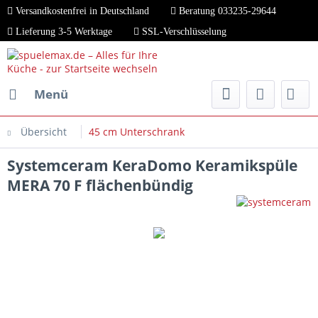
Versandkostenfrei in Deutschland
Beratung 033235-29644
Lieferung 3-5 Werktage
SSL-Verschlüsselung
Menü
Übersicht
45 cm Unterschrank
Systemceram KeraDomo Keramikspüle
MERA 70 F flächenbündig