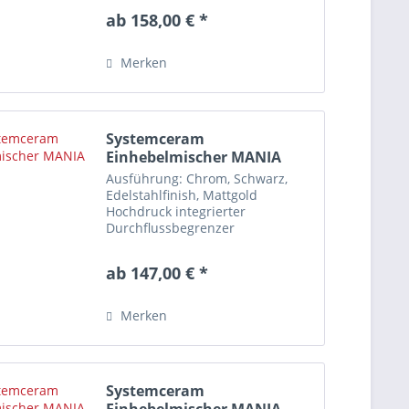
Diese Armatur ist NICHT für
ab 158,00 € *
Vorfenstermontage geeignet!
Merkmale Einlochmontage
Schwenkbereich: 360° Material...
Merken
Systemceram
Einhebelmischer MANIA
Ausführung: Chrom, Schwarz,
Edelstahlfinish, Mattgold
Hochdruck integrierter
Durchflussbegrenzer
Schwenkbare Armaturen
erweitern gezielt Ihren
ab 147,00 € *
Aktionsradius am Spülplatz. Mit
dem integrierten
Durchflussbegrenzer lässt sich
Merken
bis zu 50 %...
Systemceram