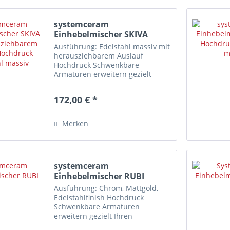
systemceram
Einhebelmischer SKIVA
mit...
Ausführung: Edelstahl massiv mit
herausziehbarem Auslauf
Hochdruck Schwenkbare
Armaturen erweitern gezielt
Ihren Aktionsradius am Spülplatz.
Diese Armatur ist NICHT für
172,00 € *
Vorfenstermontage geeignet!
Merkmale Einlochmontage
Schwenkbereich:...
Merken
systemceram
Einhebelmischer RUBI
Ausführung: Chrom, Mattgold,
Edelstahlfinish Hochdruck
Schwenkbare Armaturen
erweitern gezielt Ihren
Aktionsradius am Spülplatz.