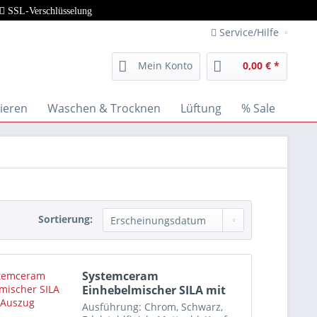
SSL-Verschlüsselung
Service/Hilfe
Mein Konto
0,00 € *
ieren
Waschen & Trocknen
Lüftung
% Sale
Sortierung:
Systemceram
Einhebelmischer SILA mit
Auszug
Ausführung: Chrom, Schwarz,