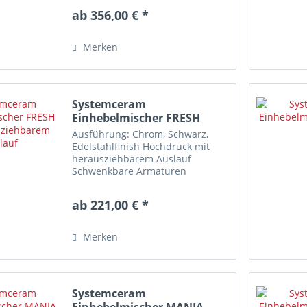
Diese Armatur ist NICHT für
ab 356,00 € *
Vorfenstermontage geeignet!
Merkmale Einlochmontage
Schwenkbereich: 360°...
Merken
Systemceram
Einhebelmischer FRESH
mit...
Ausführung: Chrom, Schwarz,
Edelstahlfinish Hochdruck mit
herausziehbarem Auslauf
Schwenkbare Armaturen
erweitern gezielt Ihren
Aktionsradius am Spülplatz.
ab 221,00 € *
Diese Armatur ist NICHT für
Vorfenstermontage geeignet!
Merkmale Einlochmontage...
Merken
Systemceram