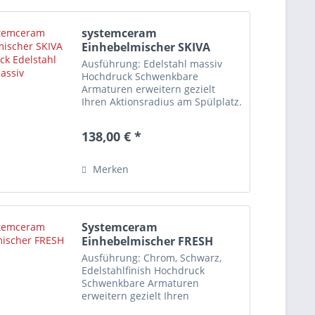
systemceram
Einhebelmischer SKIVA
Hochdruck...
Ausführung: Edelstahl massiv
Hochdruck Schwenkbare
Armaturen erweitern gezielt
Ihren Aktionsradius am Spülplatz.
Diese Armatur ist NICHT für
Vorfenstermontage geeignet!
138,00 € *
Merkmale Einlochmontage
Schwenkbereich: 360° Material
Kartusche:...
Merken
Systemceram
Einhebelmischer FRESH
Ausführung: Chrom, Schwarz,
Edelstahlfinish Hochdruck
Schwenkbare Armaturen
erweitern gezielt Ihren
Aktionsradius am Spülplatz.