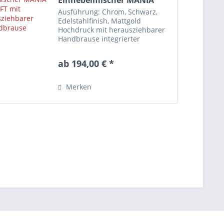
Einhebelmischer MANIA
SOFT mit...
Ausführung: Chrom, Schwarz,
Edelstahlfinish, Mattgold
Hochdruck mit herausziehbarer
Handbrause integrierter
Durchflussbegrenzer
Schwenkbare Armaturen
ab 194,00 € *
erweitern gezielt Ihren
Aktionsradius am Spülplatz. Mit
dem integrierten...
Merken