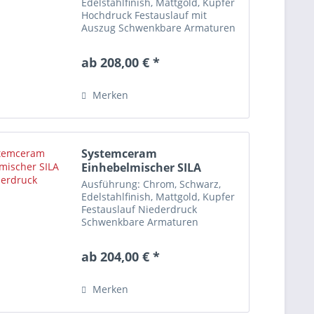
Edelstahlfinish, Mattgold, Kupfer
Hochdruck Festauslauf mit
Auszug Schwenkbare Armaturen
erweitern gezielt Ihren
Aktionsradius am Spülplatz.
ab 208,00 € *
Diese Armatur ist NICHT für
Vorfenstermontage geeignet!
Merkmale...
Merken
Systemceram
Einhebelmischer SILA
Niederdruck
Ausführung: Chrom, Schwarz,
Edelstahlfinish, Mattgold, Kupfer
Festauslauf Niederdruck
Schwenkbare Armaturen
erweitern gezielt Ihren
Aktionsradius am Spülplatz.
ab 204,00 € *
Diese Armatur ist NICHT für
Vorfenstermontage geeignet!
Merkmale...
Merken