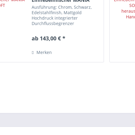
Einhebelmischer MANIA
SOFT
Ausführung: Chrom, Schwarz,
Edelstahlfinish, Mattgold
Hochdruck integrierter
Durchflussbegrenzer
Schwenkbare Armaturen
erweitern gezielt Ihren
ab 143,00 € *
Aktionsradius am Spülplatz. Mit
dem integrierten
Durchflussbegrenzer lässt sich
Merken
bis zu 50 %...