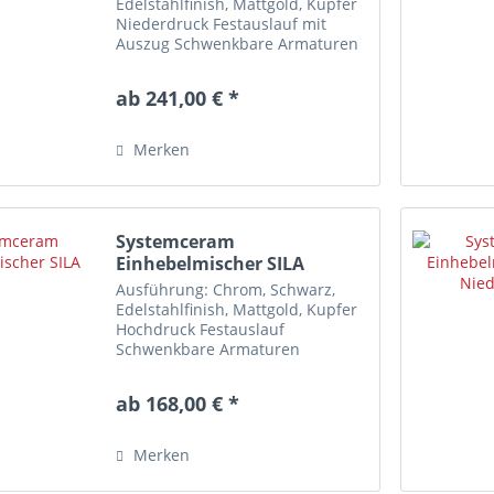
Edelstahlfinish, Mattgold, Kupfer
Niederdruck Festauslauf mit
Auszug Schwenkbare Armaturen
erweitern gezielt Ihren
Aktionsradius am Spülplatz.
ab 241,00 € *
Diese Armatur ist NICHT für
Vorfenstermontage geeignet!
Merkmale...
Merken
Systemceram
Einhebelmischer SILA
Ausführung: Chrom, Schwarz,
Edelstahlfinish, Mattgold, Kupfer
Hochdruck Festauslauf
Schwenkbare Armaturen
erweitern gezielt Ihren
Aktionsradius am Spülplatz.
ab 168,00 € *
Diese Armatur ist NICHT für
Vorfenstermontage geeignet!
Merkmale Einlochmontage...
Merken