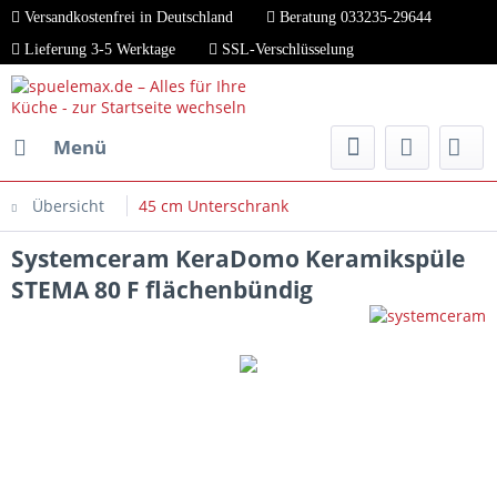
Versandkostenfrei in Deutschland
Beratung 033235-29644
Lieferung 3-5 Werktage
SSL-Verschlüsselung
Menü
Übersicht
45 cm Unterschrank
Systemceram KeraDomo Keramikspüle
STEMA 80 F flächenbündig