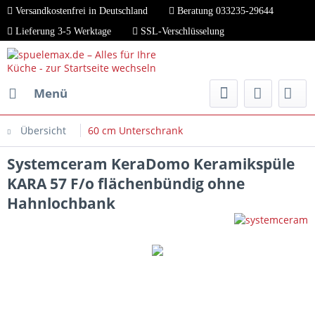
Versandkostenfrei in Deutschland
Beratung 033235-29644
Lieferung 3-5 Werktage
SSL-Verschlüsselung
Menü
Übersicht
60 cm Unterschrank
Systemceram KeraDomo Keramikspüle
KARA 57 F/o flächenbündig ohne
Hahnlochbank