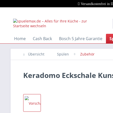
Versandkostenfrei in 
Home
Cash Back
Bosch 5 Jahre Garantie
S
Übersicht
Spülen
Zubehör
Keradomo Eckschale Kuns