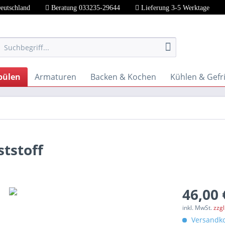
Deutschland
Beratung 033235-29644
Lieferung 3-5 Werktage
pülen
Armaturen
Backen & Kochen
Kühlen & Gefr
tstoff
46,00 
inkl. MwSt.
zzg
Versandko