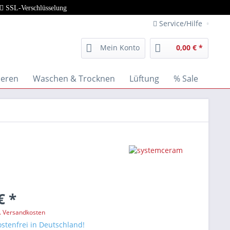
SSL-Verschlüsselung
Service/Hilfe
Mein Konto
0,00 € *
ieren
Waschen & Trocknen
Lüftung
% Sale
€ *
l. Versandkosten
stenfrei in Deutschland!