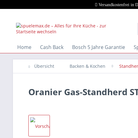
Versandkostenfrei in 
Home
Cash Back
Bosch 5 Jahre Garantie
S
Übersicht
Backen & Kochen
Standhe
Oranier Gas-Standherd S