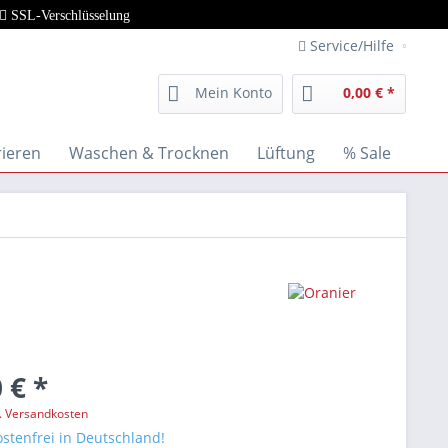
SSL-Verschlüsselung
Service/Hilfe
Mein Konto
0,00 € *
rieren
Waschen & Trocknen
Lüftung
% Sale
 € *
l. Versandkosten
stenfrei in Deutschland!