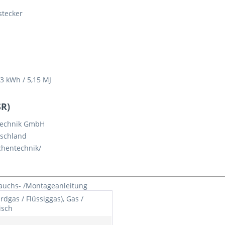
stecker
3 kWh / 5,15 MJ
SR)
echnik GmbH
tschland
chentechnik/
rauchs- /Montageanleitung
rdgas / Flüssiggas), Gas /
isch