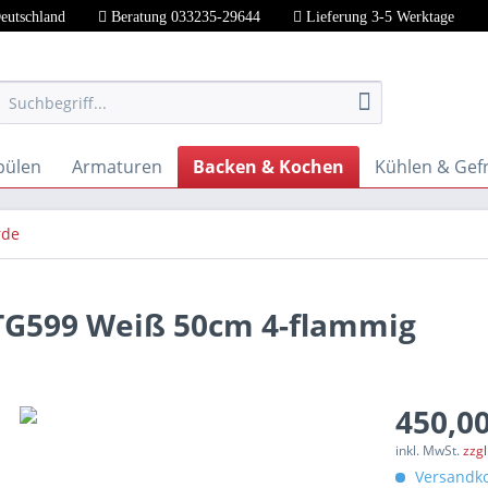
Deutschland
Beratung 033235-29644
Lieferung 3-5 Werktage
pülen
Armaturen
Backen & Kochen
Kühlen & Gef
rde
TG599 Weiß 50cm 4-flammig
450,00
inkl. MwSt.
zzg
Versandko