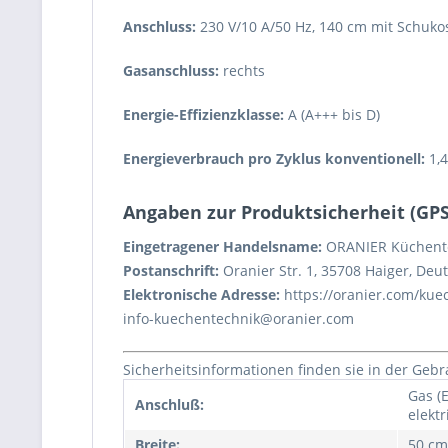
Anschluss:
230 V/10 A/50 Hz, 140 cm mit Schuko
Gasanschluss:
rechts
Energie-Effizienzklasse:
A (A+++ bis D)
Energieverbrauch pro Zyklus konventionell:
1,4
Angaben zur Produktsicherheit (GP
Eingetragener Handelsname:
ORANIER Küchent
Postanschrift:
Oranier Str. 1, 35708 Haiger, Deu
Elektronische Adresse:
https://oranier.com/kue
info-kuechentechnik@oranier.com
Sicherheitsinformationen finden sie in der Geb
Gas (E
Anschluß:
elektr
Breite:
50 cm