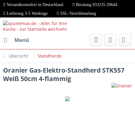
Versandkostenfrei in Deutschland
Beratung 033235-29644
Lieferung 3-5 Werktage
SSL-Verschlüsselung
Menü
Übersicht
Standherde
Oranier Gas-Elektro-Standherd STK557
Weiß 50cm 4-flammig