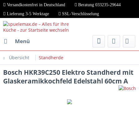
Versandkostenfrei in Deutschland
Beratung 033235-29644
Lieferung 3-5 Werktage
SSL-Verschlüsselung
Menü
Übersicht
Standherde
Bosch HKR39C250 Elektro Standherd mit
Glaskeramikkochfeld Edelstahl 60cm A