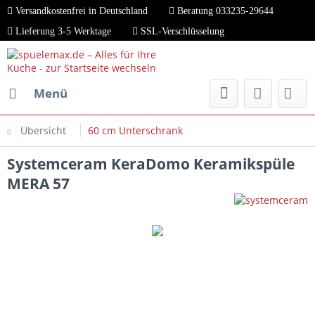
Versandkostenfrei in Deutschland
Beratung 033235-29644
Lieferung 3-5 Werktage
SSL-Verschlüsselung
Menü
Übersicht
60 cm Unterschrank
Systemceram KeraDomo Keramikspüle
MERA 57