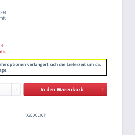
ket
emitnahme
eferoptionen verlängert sich die Lieferzeit um ca.
age!
In den
Warenkorb
KGE36EICP