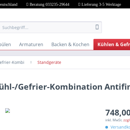
Deutschland
Beratung 033235-29644
Lieferung 3-5 Werktage
pülen
Armaturen
Backen & Kochen
Kühlen & Gefr
efrier-Kombi
Standgeräte
hl-/Gefrier-Kombination Antifi
748,00
inkl. MwSt.
zzg
Versandko