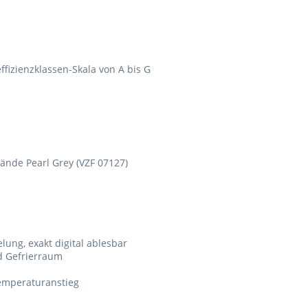
effizienzklassen-Skala von A bis G
wände Pearl Grey (VZF 07127)
ung, exakt digital ablesbar
d Gefrierraum
emperaturanstieg