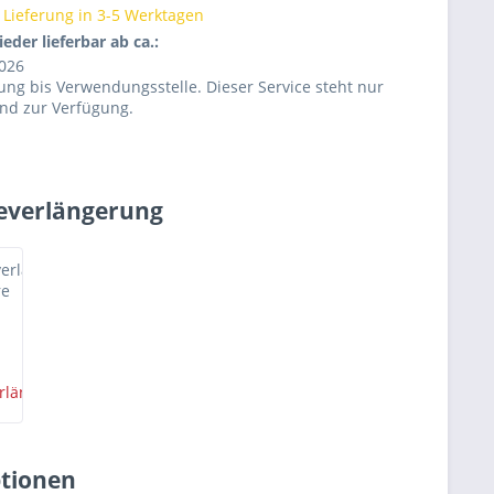
 Lieferung in 3-5 Werktagen
ieder lieferbar ab ca.:
2026
rung bis Verwendungsstelle. Dieser Service steht nur
and zur Verfügung.
everlängerung
verlängerung
re
verlängerung
re
ptionen