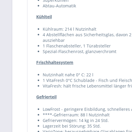
SuperKühlen
Abtau-Automatik
Kühlteil
Kühlraum: 214 l Nutzinhalt
4 Abstellflächen aus Sicherheitsglas, davon 2
ausziehbar
1 Flaschenabsteller, 1 Türabsteller
Spezial-Flaschenrost, glanzverchromt
Frischhaltesystem
Nutzinhalt nahe 0° C: 22 l
1 VitaFresh 0°C Schublade - Fisch und Fleisch
VitaFresh: hält frische Lebensmittel länger fr
Gefrierteil
LowFrost - geringere Eisbildung, schnelleres
****-Gefrierraum: 88 l Nutzinhalt
Gefriervermögen: 14 kg in 24 Std.
Lagerzeit bei Störung: 35 Std.
VarioZone: herausnehmbare Glasablagen für 