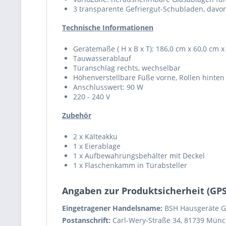
3 transparente Gefriergut-Schubladen, davo
Technische Informationen
Gerätemaße ( H x B x T): 186,0 cm x 60,0 cm x
Tauwasserablauf
Türanschlag rechts, wechselbar
Höhenverstellbare Füße vorne, Rollen hinten
Anschlusswert: 90 W
220 - 240 V
Zubehör
2 x Kälteakku
1 x Eierablage
1 x Aufbewahrungsbehälter mit Deckel
1 x Flaschenkamm in Türabsteller
Angaben zur Produktsicherheit (GP
Eingetragener Handelsname:
BSH Hausgeräte 
Postanschrift:
Carl-Wery-Straße 34, 81739 Münc