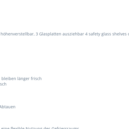
 höhenverstellbar, 3 Glasplatten ausziehbar 4 safety glass shelves 
 bleiben länger frisch
isch
 Abtauen
eine flexible Nutzung des Gefrierrraums