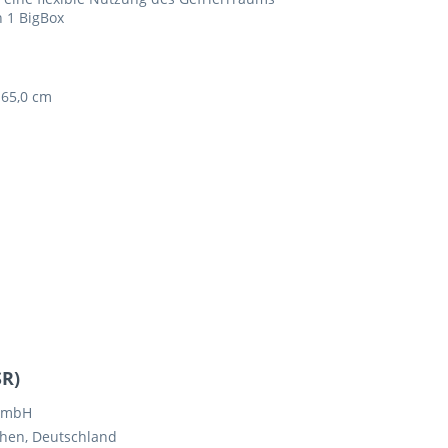
n 1 BigBox
 65,0 cm
SR)
GmbH
hen, Deutschland