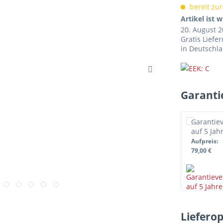
bereit zur
Artikel ist w
20. August 
Gratis Liefe
in Deutschl
Garanti
Garantie
auf 5 Jah
Aufpreis
:
79,00 €
Garantie
auf 7 Jah
Liefero
Aufpreis
: