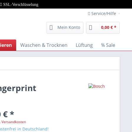
SSL-Verschlüsselung
Service/Hilfe
Mein Konto
0,00 € *
ieren
Waschen & Trocknen
Lüftung
% Sale
ngerprint
 € *
l. Versandkosten
stenfrei in Deutschland!