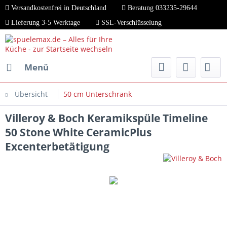
Versandkostenfrei in Deutschland
Beratung 033235-29644
Lieferung 3-5 Werktage
SSL-Verschlüsselung
Menü
Übersicht
50 cm Unterschrank
Villeroy & Boch Keramikspüle Timeline
50 Stone White CeramicPlus
Excenterbetätigung