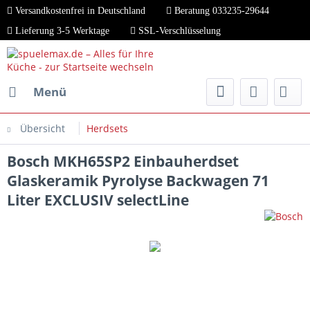
Versandkostenfrei in Deutschland
Beratung 033235-29644
Lieferung 3-5 Werktage
SSL-Verschlüsselung
Menü
Übersicht
Herdsets
Bosch MKH65SP2 Einbauherdset
Glaskeramik Pyrolyse Backwagen 71
Liter EXCLUSIV selectLine