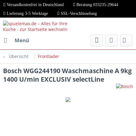
Versandkostenfrei in Deutschland
Beratung 033235-29644
Lieferung 3-5 Werktage
SSL-Verschlüsselung
Menü
Übersicht
Frontlader
Bosch WGG244190 Waschmaschine A 9kg
1400 U/min EXCLUSIV selectLine