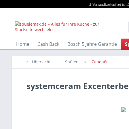
Versandkostenfrei in 
Home
Cash Back
Bosch 5 Jahre Garantie
S
Übersicht
Spülen
Zubehör
systemceram Excenterbe