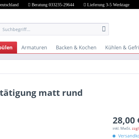
Deutschland
Beratung 033235-29644
Lieferung 3-5 Werktage
pülen
Armaturen
Backen & Kochen
Kühlen & Gefr
tätigung matt rund
28,00 
inkl. MwSt.
zzg
Versandko