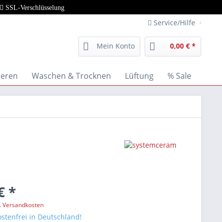
SSL-Verschlüsselung
Service/Hilfe
Mein Konto
0,00 € *
ieren
Waschen & Trocknen
Lüftung
% Sale
€ *
l. Versandkosten
stenfrei in Deutschland!