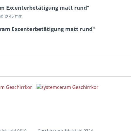
m Excenterbetätigung matt rund"
und Ø 45 mm
ram Excenterbetätigung matt rund"
delstahl 0610
Geschirrkorb Edelstahl 0724