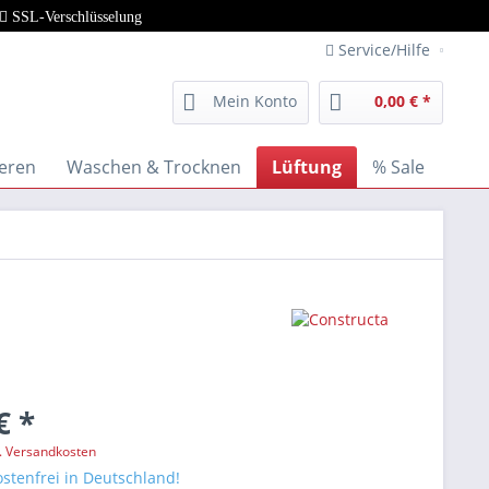
SSL-Verschlüsselung
Service/Hilfe
Mein Konto
0,00 € *
ieren
Waschen & Trocknen
Lüftung
% Sale
€ *
l. Versandkosten
stenfrei in Deutschland!