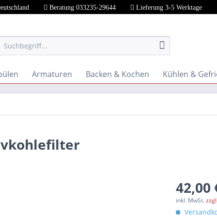
Deutschland
Beratung 033235-29644
Lieferung 3-5 Werktage
pülen
Armaturen
Backen & Kochen
Kühlen & Gefr
vkohlefilter
42,00 
inkl. MwSt.
zzg
Versandko